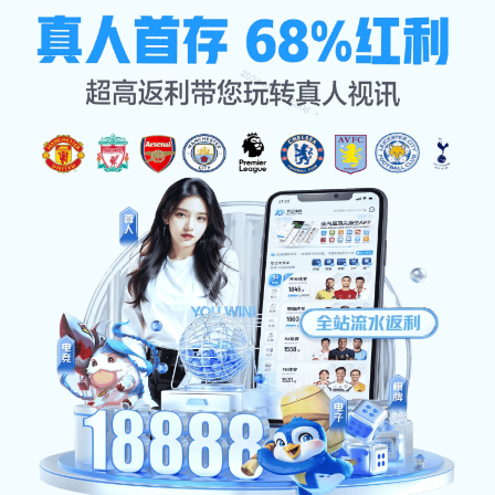
新闻中心
首页
新闻中心