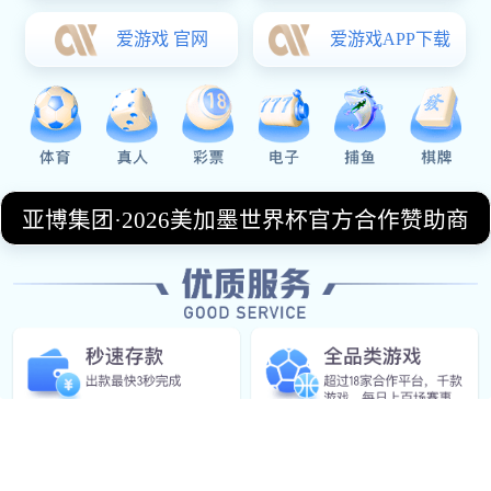
宛希望借助主场气势创造奇迹，而克罗地亚则试图凭借成熟
体系延续传统强队风范。比赛结果不仅关系到积分排名，更
可能影响两队未来的发展方向，因此这场较量注定充满激情
与看点。
1、两队整体实力与阵容差异分析
立陶宛
近年来在欧洲赛场上的表现相对平淡，球队整体
实力与传统强队相比存在一定差距。虽然球队拥有部分年轻
球员，但整体经验不足仍然是明显短板。面对高强度比赛
时，
防守稳定性
和
中场控制力
经常出现问题，因此在关键比
赛中难以保持持续竞争力。
克罗地亚
则长期保持欧洲劲旅身份，球队在世界杯与欧洲杯
等重大赛事中都拥有不俗战绩。凭借成熟的
战术体系
、丰富
的
国际赛事经验
以及多名技术型球员，克罗地亚在比赛节奏
控制方面往往占据主动。即便部分老将年龄增长，但整体阵
容深度依旧明显优于立陶宛。