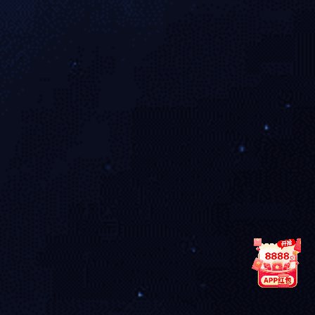
皇马迎战多特蒙德 欧冠激战背
后的战略与焦点解析
2026-06-19
皇马与马竞半决赛再掀同城德
比风暴谁能率先挺进决战之夜
2026-06-19