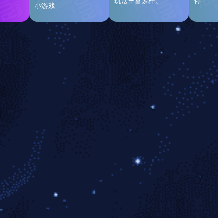
速拉升。爱尔兰的快速传导球让芬兰一度陷入被动，防线多
击
和长传球制造威胁，几次险些打破僵局。双方在开局阶段
的比赛精彩程度打下基础。