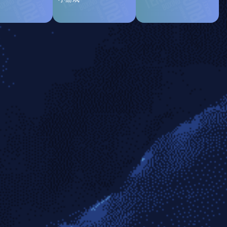
精品项目
新闻中心
服务种类
找到
中国·zoty中欧(集团)
推荐文章
科米尔强势挑战琼斯，谁能在
UFC格斗历史上留下浓墨重彩
的一笔
2026-06-19